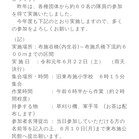
昨年は、各種団体から約６０名の隊員の参加
を得て実施いたしました。
今年度も下記のとおり実施しますので、多く
の参加をよろしくお願いします。
（記）
実施場所：布施谷橋(内生谷)～布施爪橋下流約６
００mまでの区間
実 施 日 ：令和元年６月２２日（土） （雨天
決行）
集合場所・時間 ： 旧東布施小学校 ６時１５分
集合
作業時間 ： 午前６時半から作業（約２時
間程度）
持参する物 ： 草刈り機、軍手等 (お茶は配
布します)
参加者名簿提出 ： 当日参加していただける方の
名前等を記入の上、６月１０日(月)まで東布施公
民館へ提出願います。