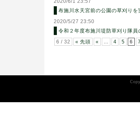
2020/6/1 23:57
布施川水天宮前の公園の草刈りを
2020/5/27 23:50
令和２年度布施川堤防草刈り隊員
6 / 32
« 先頭
«
...
4
5
6
Cop