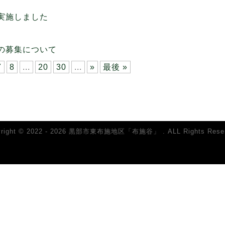
実施しました
の募集について
7
8
...
20
30
...
»
最後 »
yright © 2022 - 2026 黒部市東布施地区「布施谷」 . ALL Rights Reser