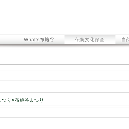
What’s布施谷
伝統文化保全
自
館まつり×布施谷まつり