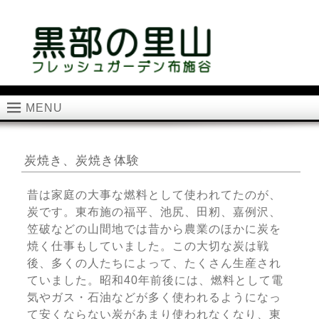
MENU
炭焼き、炭焼き体験
昔は家庭の大事な燃料として使われてたのが、
炭です。東布施の福平、池尻、田籾、嘉例沢、
笠破などの山間地では昔から農業のほかに炭を
焼く仕事もしていました。この大切な炭は戦
後、多くの人たちによって、たくさん生産され
ていました。昭和40年前後には、燃料として電
気やガス・石油などが多く使われるようになっ
て安くならない炭があまり使われなくなり、東