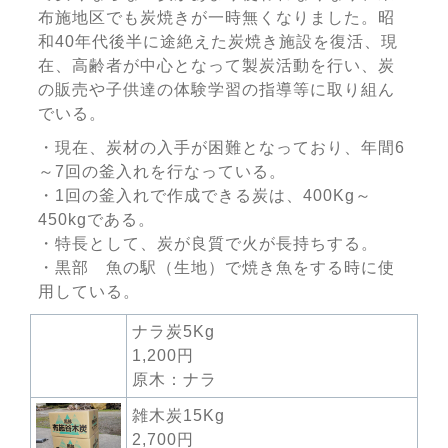
布施地区でも炭焼きが一時無くなりました。昭
和40年代後半に途絶えた炭焼き施設を復活、現
在、高齢者が中心となって製炭活動を行い、炭
の販売や子供達の体験学習の指導等に取り組ん
でいる。
・現在、炭材の入手が困難となっており、年間6
～7回の釜入れを行なっている。
・1回の釜入れで作成できる炭は、400Kg～
450kgである。
・特長として、炭が良質で火が長持ちする。
・黒部 魚の駅（生地）で焼き魚をする時に使
用している。
ナラ炭5Kg
1,200円
原木：ナラ
雑木炭15Kg
2,700円