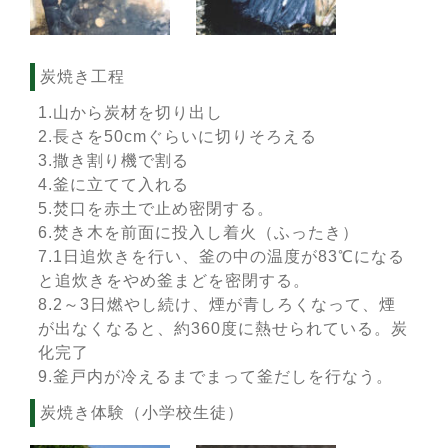
炭焼き工程
1.山から炭材を切り出し
2.長さを50cmぐらいに切りそろえる
3.撒き割り機で割る
4.釜に立てて入れる
5.焚口を赤土で止め密閉する。
6.焚き木を前面に投入し着火（ふったき）
7.1日追炊きを行い、釜の中の温度が83℃になる
と追炊きをやめ釜まどを密閉する。
8.2～3日燃やし続け、煙が青しろくなって、煙
が出なくなると、約360度に熱せられている。炭
化完了
9.釜戸内が冷えるまでまって釜だしを行なう。
炭焼き体験（小学校生徒）