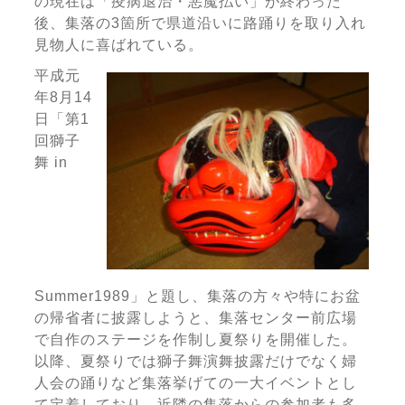
の現在は「疫病退治・悪魔払い」が終わった
後、集落の3箇所で県道沿いに路踊りを取り入れ
見物人に喜ばれている。
平成元
年8月14
日「第1
回獅子
舞 in
Summer1989」と題し、集落の方々や特にお盆
の帰省者に披露しようと、集落センター前広場
で自作のステージを作制し夏祭りを開催した。
以降、夏祭りでは獅子舞演舞披露だけでなく婦
人会の踊りなど集落挙げての一大イベントとし
て定着しており、近隣の集落からの参加者も多