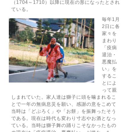
（1704～1710）以降に現在の形になったとされ
ている。
毎年1月
2日に各
家々を
まわり
「疫病
退治・
悪魔払
い」を
するこ
とによ
って親
しまれていた。家人達は獅子に頭を噛まれるこ
とで一年の無病息災を願い、感謝の意をこめて
当時は「どぶろく」や「お餅」を振舞ったそう
である。現在は時代も変わり寸志やお酒となっ
ている。当時は獅子舞の踊りこそなかったもの