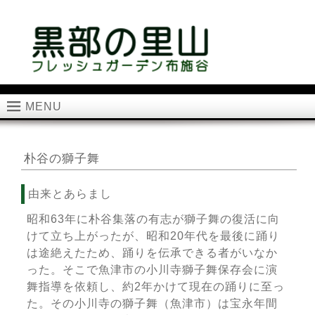
MENU
朴谷の獅子舞
由来とあらまし
昭和63年に朴谷集落の有志が獅子舞の復活に向
けて立ち上がったが、昭和20年代を最後に踊り
は途絶えたため、踊りを伝承できる者がいなか
った。そこで魚津市の小川寺獅子舞保存会に演
舞指導を依頼し、約2年かけて現在の踊りに至っ
た。その小川寺の獅子舞（魚津市）は宝永年間