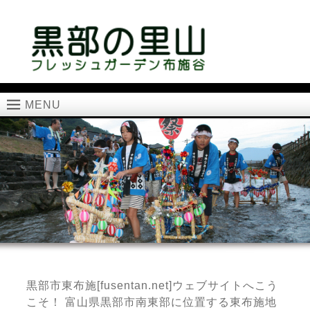
MENU
黒部市東布施[fusentan.net]ウェブサイトへこう
こそ！ 富山県黒部市南東部に位置する東布施地